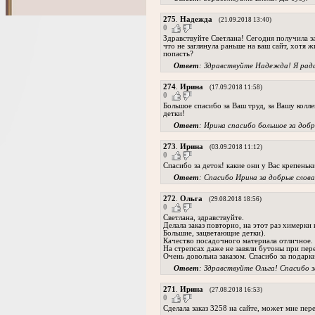
275
.
Надежда
(21.09.2018 13:40)
0
Здравствуйте Светлана! Сегодня получила з
что не заглянула раньше на ваш сайт, хотя 
попасть?
Ответ
: Здравствуйте Надежда! Я рада
274
.
Ирина
(17.09.2018 11:58)
0
Большое спасибо за Ваш труд, за Вашу колл
детки!
Ответ
: Ирина спасибо большое за доб
273
.
Ирина
(03.09.2018 11:12)
0
Спасибо за деток! какие они у Вас крепеньк
Ответ
: Спасибо Ирина за добрые слова
272
.
Ольга
(29.08.2018 18:56)
0
Светлана, здравствуйте.
Делала заказ повторно, на этот раз химерки 
Большие, зацветающие детки).
Качество посадочного материала отличное.
На стрепсах даже не завяли бутоны при пере
Очень довольна заказом. Спасибо за подарк
Ответ
: Здравствуйте Ольга! Спасибо з
271
.
Ирина
(27.08.2018 16:53)
0
Сделала заказ 3258 на сайте, может мне пер