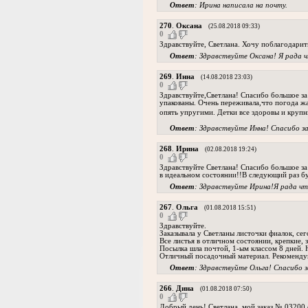
Ответ
: Ирина написала на почту.
270
.
Оксана
(25.08.2018 09:33)
0
Здравствуйте, Светлана. Хочу поблагодарить
Ответ
: Здравствуйте Оксана! Я рада 
269
.
Инна
(14.08.2018 23:03)
0
Здравствуйте,Светлана! Спасибо большое за
упакованы. Очень переживала,что погода жа
опять упругими. Детки все здоровы и крупн
Ответ
: Здравствуйте Инна! Спасибо з
268
.
Ирина
(02.08.2018 19:24)
0
Здравствуйте Светлана! Спасибо большое за
в идеальном состоянии!!В следующий раз б
Ответ
: Здравствуйте Ирина!Я рада чт
267
.
Ольга
(01.08.2018 15:51)
0
Здравствуйте.
Заказывала у Светланы листочки фиалок, се
Все листья в отличном состоянии, крепкие, 
Посылка шла почтой, 1-ым классом 8 дней.
Отличный посадочный материал. Рекоменду
Ответ
: Здравствуйте Ольга! Спасибо 
266
.
Дина
(01.08.2018 07:50)
0
Добрый день! Светлана, мой заказ № 03200 о