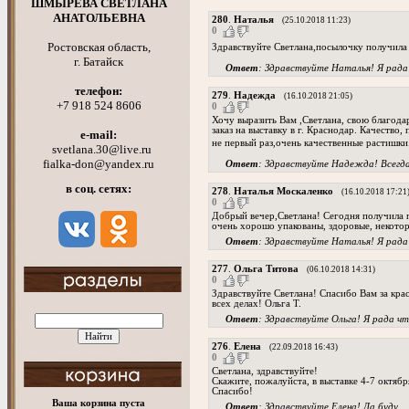
ШМЫРЕВА СВЕТЛАНА
АНАТОЛЬЕВНА
280
.
Наталья
(25.10.2018 11:23)
0
Ростовская область,
Здравствуйте Светлана,посылочку получила 
г. Батайск
Ответ
: Здравствуйте Наталья! Я рада
телефон:
279
.
Надежда
(16.10.2018 21:05)
+7 918 524 8606
0
Хочу выразить Вам ,Светлана, свою благодар
заказ на выставку в г. Краснодар. Качество
e-mail:
не первый раз,очень качественные растишки
svetlana.30@live.ru
fialka-don@yandex.ru
Ответ
: Здравствуйте Надежда! Всегда
в соц. сетях:
278
.
Наталья Москаленко
(16.10.2018 17:21
0
Добрый вечер,Светлана! Сегодня получила 
очень хорошо упакованы, здоровые, некото
Ответ
: Здравствуйте Наталья! Я рада
277
.
Ольга Титова
(06.10.2018 14:31)
0
Здравствуйте Светлана! Спасибо Вам за кра
всех делах! Ольга Т.
Ответ
: Здравствуйте Ольга! Я рада ч
276
.
Елена
(22.09.2018 16:43)
0
Светлана, здравствуйте!
Скажите, пожалуйста, в выставке 4-7 октябр
Спасибо!
Ваша корзина пуста
Ответ
: Здравствуйте Елена! Да буду.