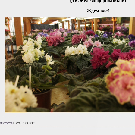
(ДК.Железнодорожников)
Ждем вас!
нистратор
|
Дата:
19.03.2019