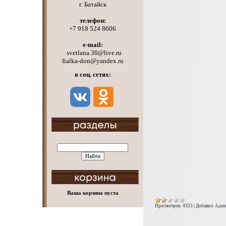
г. Батайск
телефон:
+7 918 524 8606
e-mail:
svetlana.30@live.ru
fialka-don@yandex.ru
в соц. сетях:
Ваша корзина пуста
Просмотров:
4325
|
Добавил:
Адми