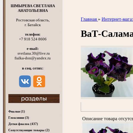
ШМЫРЕВА СВЕТЛАНА
АНАТОЛЬЕВНА
Главная
»
Интернет-мага
Ростовская область,
г. Батайск
ВаТ-Салам
телефон:
+7 918 524 8606
e-mail:
svetlana.30@live.ru
fialka-don@yandex.ru
в соц. сетях:
Фиалки
(1)
Глоксинии
(3)
Описание товара отсутс
Детки фиалок
(437)
Cопутствующие товары
(2)