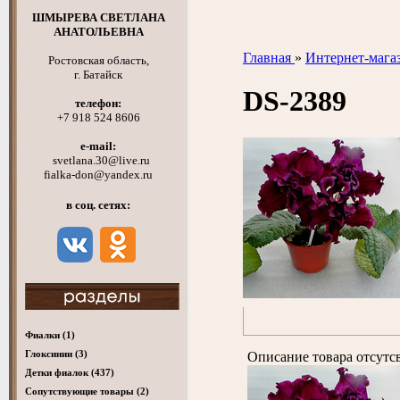
ШМЫРЕВА СВЕТЛАНА
АНАТОЛЬЕВНА
Главная
»
Интернет-мага
Ростовская область,
г. Батайск
DS-2389
телефон:
+7 918 524 8606
e-mail:
svetlana.30@live.ru
fialka-don@yandex.ru
в соц. сетях:
Фиалки
(1)
Глоксинии
(3)
Описание товара отсутс
Детки фиалок
(437)
Cопутствующие товары
(2)