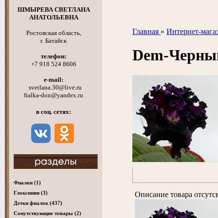
ШМЫРЕВА СВЕТЛАНА
АНАТОЛЬЕВНА
Главная
»
Интернет-мага
Ростовская область,
г. Батайск
Dem-Черный
телефон:
+7 918 524 8606
e-mail:
svetlana.30@live.ru
fialka-don@yandex.ru
в соц. сетях:
Фиалки
(1)
Глоксинии
(3)
Описание товара отсутс
Детки фиалок
(437)
Cопутствующие товары
(2)