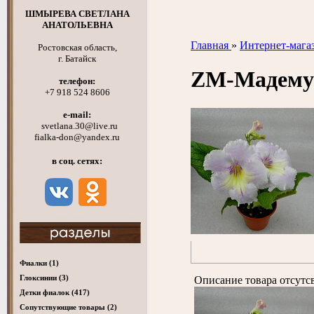
ШМЫРЕВА СВЕТЛАНА
АНАТОЛЬЕВНА
Главная
»
Интернет-мага
Ростовская область,
г. Батайск
ZM-Мадему
телефон:
+7 918 524 8606
e-mail:
svetlana.30@live.ru
fialka-don@yandex.ru
в соц. сетях:
Фиалки
(1)
Глоксинии
(3)
Описание товара отсутс
Детки фиалок
(417)
Cопутствующие товары
(2)