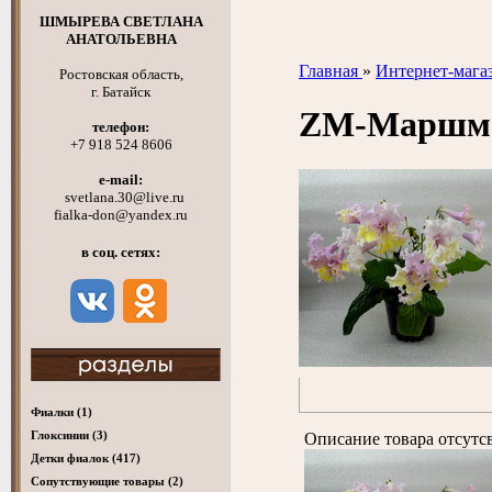
ШМЫРЕВА СВЕТЛАНА
АНАТОЛЬЕВНА
Главная
»
Интернет-мага
Ростовская область,
г. Батайск
ZM-Маршм
телефон:
+7 918 524 8606
e-mail:
svetlana.30@live.ru
fialka-don@yandex.ru
в соц. сетях:
Фиалки
(1)
Глоксинии
(3)
Описание товара отсутс
Детки фиалок
(417)
Cопутствующие товары
(2)