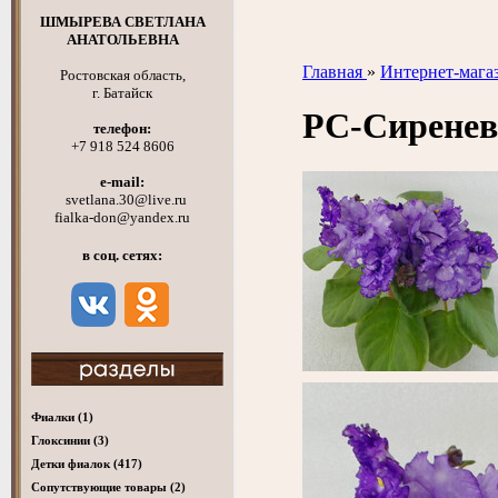
ШМЫРЕВА СВЕТЛАНА
АНАТОЛЬЕВНА
Главная
»
Интернет-мага
Ростовская область,
г. Батайск
РС-Сирене
телефон:
+7 918 524 8606
e-mail:
svetlana.30@live.ru
fialka-don@yandex.ru
в соц. сетях:
Фиалки
(1)
Глоксинии
(3)
Детки фиалок
(417)
Cопутствующие товары
(2)