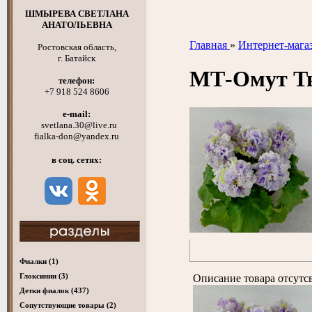
ШМЫРЕВА СВЕТЛАНА
АНАТОЛЬЕВНА
Главная
»
Интернет-мага
Ростовская область,
г. Батайск
МТ-Омут Т
телефон:
+7 918 524 8606
e-mail:
svetlana.30@live.ru
fialka-don@yandex.ru
в соц. сетях:
Фиалки
(1)
Глоксинии
(3)
Описание товара отсутс
Детки фиалок
(437)
Cопутствующие товары
(2)