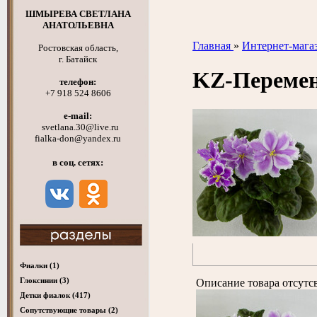
ШМЫРЕВА СВЕТЛАНА
АНАТОЛЬЕВНА
Главная
»
Интернет-мага
Ростовская область,
г. Батайск
KZ-Перемен
телефон:
+7 918 524 8606
e-mail:
svetlana.30@live.ru
fialka-don@yandex.ru
в соц. сетях:
Фиалки
(1)
Глоксинии
(3)
Описание товара отсутс
Детки фиалок
(417)
Cопутствующие товары
(2)