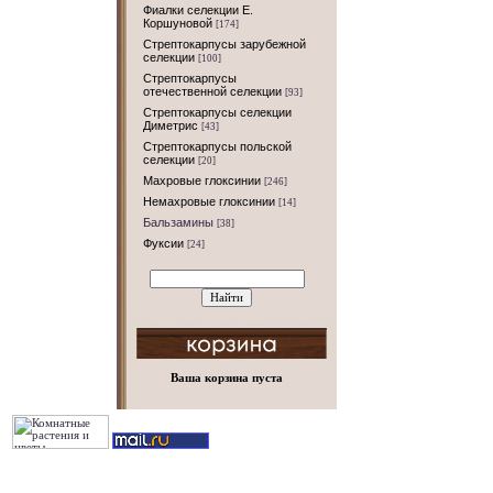
Фиалки селекции Е.
Коршуновой
[174]
Стрептокарпусы зарубежной
селекции
[100]
Стрептокарпусы
отечественной селекции
[93]
Стрептокарпусы селекции
Диметрис
[43]
Стрептокарпусы польской
селекции
[20]
Махровые глоксинии
[246]
Немахровые глоксинии
[14]
Бальзамины
[38]
Фуксии
[24]
Ваша корзина пуста