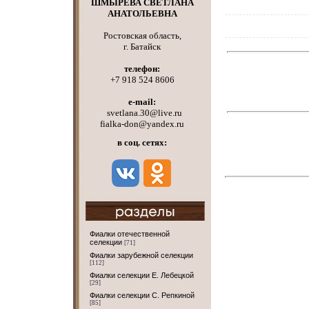
ШМЫРЕВА СВЕТЛАНА
АНАТОЛЬЕВНА
Ростовская область,
г. Батайск
телефон:
+7 918 524 8606
e-mail:
svetlana.30@live.ru
fialka-don@yandex.ru
в соц. сетях:
Фиалки отечественной
селекции
[71]
Фиалки зарубежной селекции
[112]
Фиалки селекции Е. Лебецкой
[29]
Фиалки селекции С. Репкиной
[85]