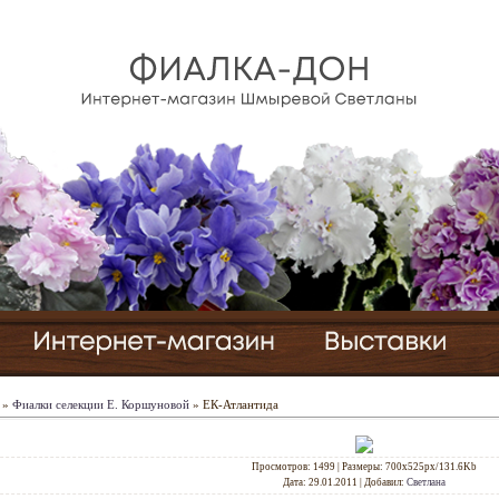
»
Фиалки селекции Е. Коршуновой
» ЕК-Атлантида
Просмотров
: 1499 |
Размеры
: 700x525px/131.6Kb
Дата
: 29.01.2011
|
Добавил
:
Светлана