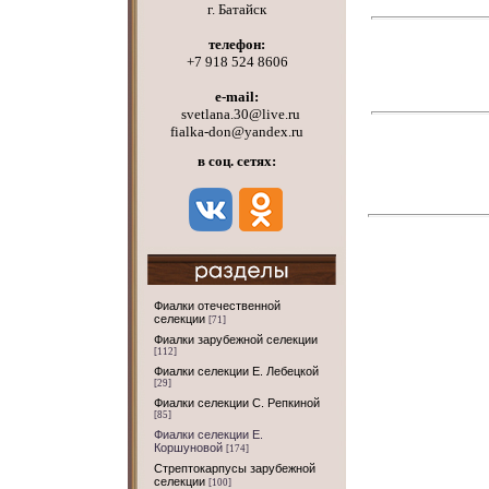
г. Батайск
телефон:
+7 918 524 8606
e-mail:
svetlana.30@live.ru
fialka-don@yandex.ru
в соц. сетях:
Фиалки отечественной
селекции
[71]
Фиалки зарубежной селекции
[112]
Фиалки селекции Е. Лебецкой
[29]
Фиалки селекции С. Репкиной
[85]
Фиалки селекции Е.
Коршуновой
[174]
Стрептокарпусы зарубежной
селекции
[100]