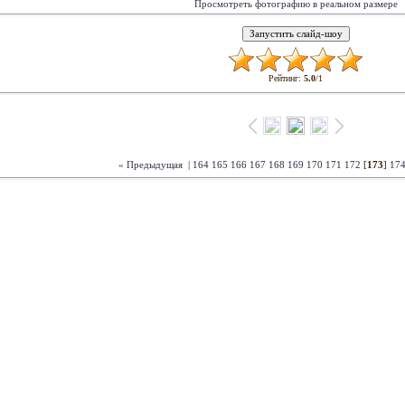
Просмотреть фотографию в реальном размере
Рейтинг
:
5.0
/
1
« Предыдущая
|
164
165
166
167
168
169
170
171
172
[
173
]
17