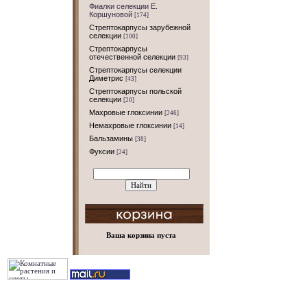
Фиалки селекции Е.
Коршуновой
[174]
Стрептокарпусы зарубежной
селекции
[100]
Стрептокарпусы
отечественной селекции
[93]
Стрептокарпусы селекции
Диметрис
[43]
Стрептокарпусы польской
селекции
[20]
Махровые глоксинии
[246]
Немахровые глоксинии
[14]
Бальзамины
[38]
Фуксии
[24]
Ваша корзина пуста