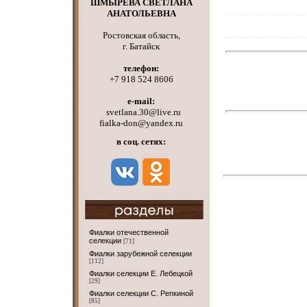
ШМЫРЕВА СВЕТЛАНА
АНАТОЛЬЕВНА
Ростовская область,
г. Батайск
телефон:
+7 918 524 8606
e-mail:
svetlana.30@live.ru
fialka-don@yandex.ru
в соц. сетях:
Фиалки отечественной
селекции
[71]
Фиалки зарубежной селекции
[112]
Фиалки селекции Е. Лебецкой
[29]
Фиалки селекции С. Репкиной
[85]