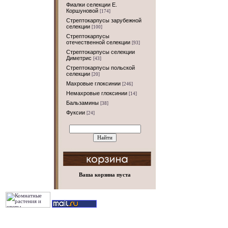
Фиалки селекции Е.
Коршуновой
[174]
Стрептокарпусы зарубежной
селекции
[100]
Стрептокарпусы
отечественной селекции
[93]
Стрептокарпусы селекции
Диметрис
[43]
Стрептокарпусы польской
селекции
[20]
Махровые глоксинии
[246]
Немахровые глоксинии
[14]
Бальзамины
[38]
Фуксии
[24]
Ваша корзина пуста