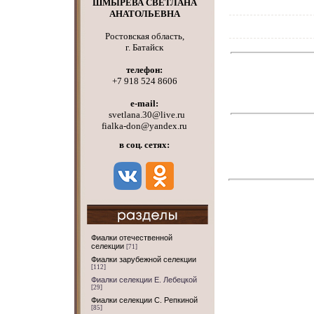
ШМЫРЕВА СВЕТЛАНА
АНАТОЛЬЕВНА
Ростовская область,
г. Батайск
телефон:
+7 918 524 8606
e-mail:
svetlana.30@live.ru
fialka-don@yandex.ru
в соц. сетях:
Фиалки отечественной
селекции
[71]
Фиалки зарубежной селекции
[112]
Фиалки селекции Е. Лебецкой
[29]
Фиалки селекции С. Репкиной
[85]