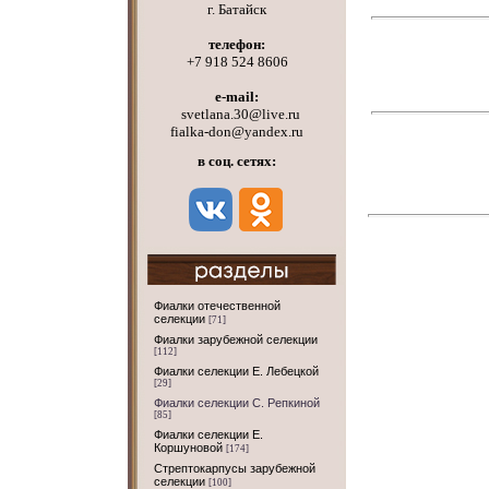
г. Батайск
телефон:
+7 918 524 8606
e-mail:
svetlana.30@live.ru
fialka-don@yandex.ru
в соц. сетях:
Фиалки отечественной
селекции
[71]
Фиалки зарубежной селекции
[112]
Фиалки селекции Е. Лебецкой
[29]
Фиалки селекции С. Репкиной
[85]
Фиалки селекции Е.
Коршуновой
[174]
Стрептокарпусы зарубежной
селекции
[100]