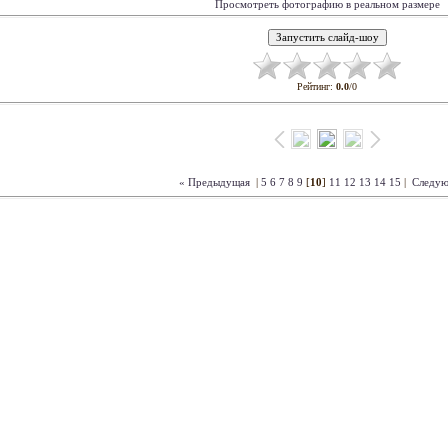
Просмотреть фотографию в реальном размере
Рейтинг
:
0.0
/
0
« Предыдущая
|
5
6
7
8
9
[
10
]
11
12
13
14
15
|
Следую