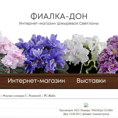
»
Фиалки селекции С. Репкиной
» РС-Жабо
Просмотров
: 2622 |
Размеры
: 700x562px/113.0Kb
Дата
: 13.08.2011
|
Добавил
:
Администратор