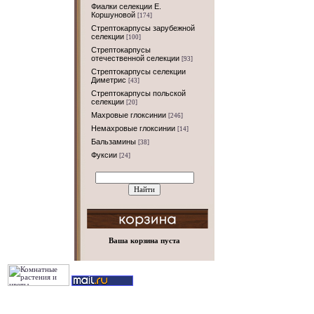
Фиалки селекции Е.
Коршуновой
[174]
Стрептокарпусы зарубежной
селекции
[100]
Стрептокарпусы
отечественной селекции
[93]
Стрептокарпусы селекции
Диметрис
[43]
Стрептокарпусы польской
селекции
[20]
Махровые глоксинии
[246]
Немахровые глоксинии
[14]
Бальзамины
[38]
Фуксии
[24]
Ваша корзина пуста