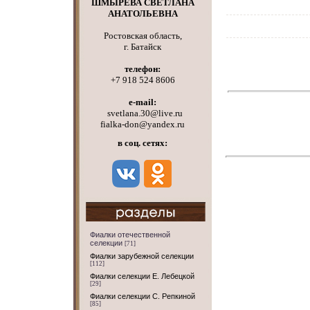
ШМЫРЕВА СВЕТЛАНА
АНАТОЛЬЕВНА
Ростовская область,
г. Батайск
телефон:
+7 918 524 8606
e-mail:
svetlana.30@live.ru
fialka-don@yandex.ru
в соц. сетях:
Фиалки отечественной
селекции
[71]
Фиалки зарубежной селекции
[112]
Фиалки селекции Е. Лебецкой
[29]
Фиалки селекции С. Репкиной
[85]