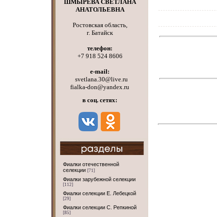
ШМЫРЕВА СВЕТЛАНА
АНАТОЛЬЕВНА
Ростовская область,
г. Батайск
телефон:
+7 918 524 8606
e-mail:
svetlana.30@live.ru
fialka-don@yandex.ru
в соц. сетях:
Фиалки отечественной
селекции
[71]
Фиалки зарубежной селекции
[112]
Фиалки селекции Е. Лебецкой
[29]
Фиалки селекции С. Репкиной
[85]