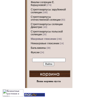
Фиалки селекции Е.
Коршуновой
[174]
Стрептокарпусы зарубежной
селекции
[100]
Стрептокарпусы
отечественной селекции
[93]
Стрептокарпусы селекции
Диметрис
[43]
Стрептокарпусы польской
селекции
[20]
Махровые глоксинии
[246]
Немахровые глоксинии
[14]
Бальзамины
[38]
Фуксии
[24]
Ваша корзина пуста