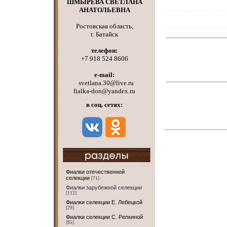
ШМЫРЕВА СВЕТЛАНА
АНАТОЛЬЕВНА
Ростовская область,
г. Батайск
телефон:
+7 918 524 8606
e-mail:
svetlana.30@live.ru
fialka-don@yandex.ru
в соц. сетях:
Фиалки отечественной
селекции
[71]
Фиалки зарубежной селекции
[112]
Фиалки селекции Е. Лебецкой
[29]
Фиалки селекции С. Репкиной
[85]