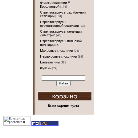
Фиалки селекции Е.
Коршуновой
[174]
Стрептокарпусы зарубежной
селекции
[100]
Стрептокарпусы
отечественной селекции
[93]
Стрептокарпусы селекции
Диметрис
[43]
Стрептокарпусы польской
селекции
[20]
Махровые глоксинии
[246]
Немахровые глоксинии
[14]
Бальзамины
[38]
Фуксии
[24]
Ваша корзина пуста