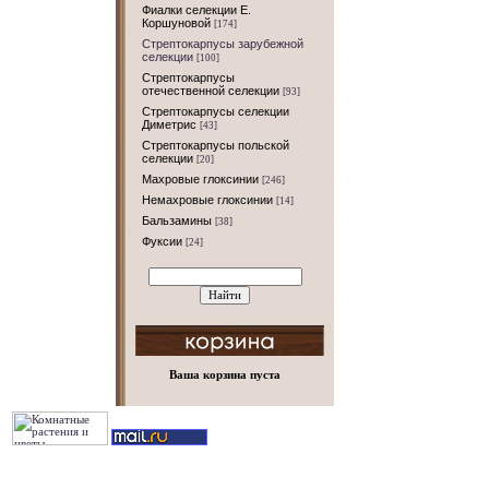
Фиалки селекции Е.
Коршуновой
[174]
Стрептокарпусы зарубежной
селекции
[100]
Стрептокарпусы
отечественной селекции
[93]
Стрептокарпусы селекции
Диметрис
[43]
Стрептокарпусы польской
селекции
[20]
Махровые глоксинии
[246]
Немахровые глоксинии
[14]
Бальзамины
[38]
Фуксии
[24]
Ваша корзина пуста