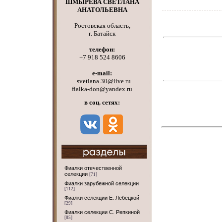
ШМЫРЕВА СВЕТЛАНА
АНАТОЛЬЕВНА
Ростовская область,
г. Батайск
телефон:
+7 918 524 8606
e-mail:
svetlana.30@live.ru
fialka-don@yandex.ru
в соц. сетях:
Фиалки отечественной
селекции
[71]
Фиалки зарубежной селекции
[112]
Фиалки селекции Е. Лебецкой
[29]
Фиалки селекции С. Репкиной
[85]