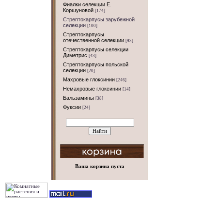
Фиалки селекции Е.
Коршуновой
[174]
Стрептокарпусы зарубежной
селекции
[100]
Стрептокарпусы
отечественной селекции
[93]
Стрептокарпусы селекции
Диметрис
[43]
Стрептокарпусы польской
селекции
[20]
Махровые глоксинии
[246]
Немахровые глоксинии
[14]
Бальзамины
[38]
Фуксии
[24]
Ваша корзина пуста