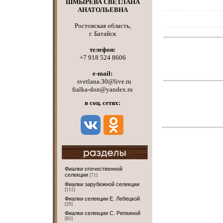
ШМЫРЕВА СВЕТЛАНА
АНАТОЛЬЕВНА
Ростовская область,
г. Батайск
телефон:
+7 918 524 8606
e-mail:
svetlana.30@live.ru
fialka-don@yandex.ru
в соц. сетях:
Фиалки отечественной
селекции
[71]
Фиалки зарубежной селекции
[112]
Фиалки селекции Е. Лебецкой
[29]
Фиалки селекции С. Репкиной
[85]