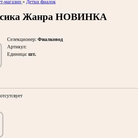
т-магазин
»
Детки фиалок
ссика Жанра НОВИНКА
Селекционер
:
Фиалковод
Артикул
:
Единица
:
шт.
отсутсвует