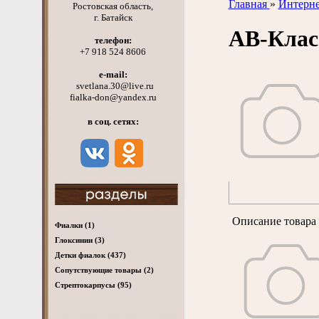
Главная
»
Интерне
Ростовская область,
г. Батайск
АВ-Кла
телефон:
+7 918 524 8606
e-mail:
svetlana.30@live.ru
fialka-don@yandex.ru
в соц. сетях:
Описание товара 
Фиалки
(1)
Глоксинии
(3)
Детки фиалок
(437)
Cопутствующие товары
(2)
Стрептокарпусы
(95)