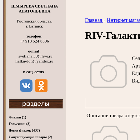
ШМЫРЕВА СВЕТЛАНА
АНАТОЛЬЕВНА
Главная
»
Интернет-мага
Ростовская область,
г. Батайск
RIV-Галак
телефон:
+7 918 524 8606
e-mail:
svetlana.30@live.ru
Сел
fialka-don@yandex.ru
Арт
в соц. сетях:
Ед
Вид
Описание товара отсутс
Фиалки
(1)
Глоксинии
(3)
Детки фиалок
(437)
Cопутствующие товары
(2)