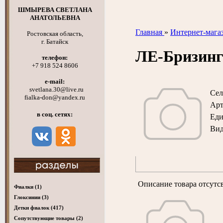
ШМЫРЕВА СВЕТЛАНА
АНАТОЛЬЕВНА
Главная
»
Интернет-мага
Ростовская область,
г. Батайск
ЛЕ-Бризинг
телефон:
+7 918 524 8606
e-mail:
svetlana.30@live.ru
Сел
fialka-don@yandex.ru
Арт
в соц. сетях:
Ед
Вид
Описание товара отсутс
Фиалки
(1)
Глоксинии
(3)
Детки фиалок
(417)
Cопутствующие товары
(2)