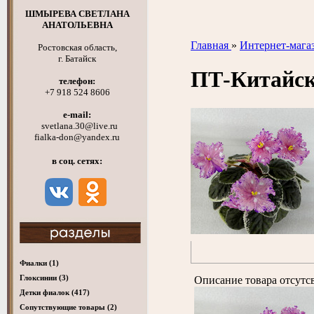
ШМЫРЕВА СВЕТЛАНА
АНАТОЛЬЕВНА
Главная
»
Интернет-мага
Ростовская область,
г. Батайск
ПТ-Китайс
телефон:
+7 918 524 8606
e-mail:
svetlana.30@live.ru
fialka-don@yandex.ru
в соц. сетях:
Фиалки
(1)
Глоксинии
(3)
Описание товара отсутс
Детки фиалок
(417)
Cопутствующие товары
(2)