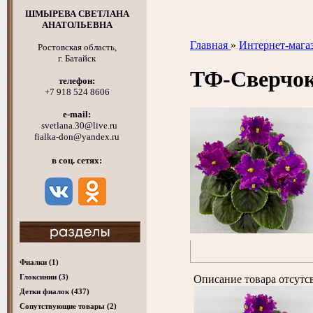
ШМЫРЕВА СВЕТЛАНА
АНАТОЛЬЕВНА
Главная
»
Интернет-мага
Ростовская область,
г. Батайск
ТФ-Сверч
телефон:
+7 918 524 8606
e-mail:
svetlana.30@live.ru
fialka-don@yandex.ru
в соц. сетях:
Фиалки
(1)
Глоксинии
(3)
Описание товара отсутс
Детки фиалок
(437)
Cопутствующие товары
(2)