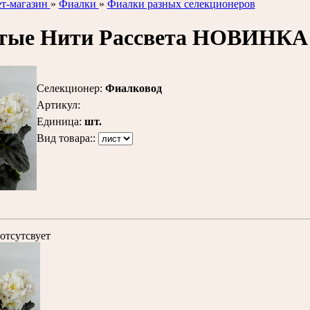
т-магазин
»
Фиалки
»
Фиалки разных селекционеров
тые Нити Рассвета НОВИНКА
Селекционер
:
Фиалковод
Артикул
:
Единица
:
шт.
Вид товара::
отсутсвует