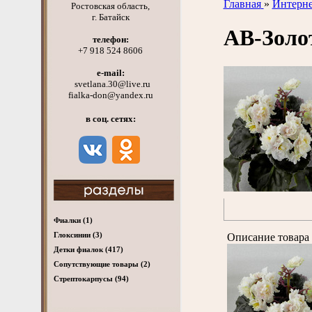
Главная
»
Интерне
Ростовская область,
г. Батайск
АВ-Золо
телефон:
+7 918 524 8606
e-mail:
svetlana.30@live.ru
fialka-don@yandex.ru
в соц. сетях:
Фиалки
(1)
Глоксинии
(3)
Описание товара 
Детки фиалок
(417)
Cопутствующие товары
(2)
Стрептокарпусы
(94)