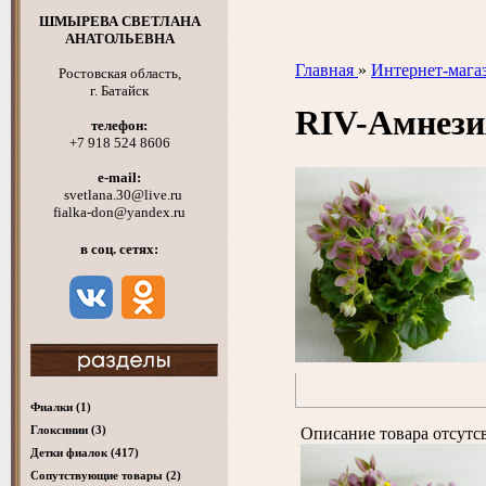
ШМЫРЕВА СВЕТЛАНА
АНАТОЛЬЕВНА
Главная
»
Интернет-мага
Ростовская область,
г. Батайск
RIV-Амнез
телефон:
+7 918 524 8606
e-mail:
svetlana.30@live.ru
fialka-don@yandex.ru
в соц. сетях:
Фиалки
(1)
Глоксинии
(3)
Описание товара отсутс
Детки фиалок
(417)
Cопутствующие товары
(2)