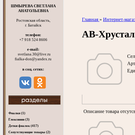
ШМЫРЕВА СВЕТЛАНА
АНАТОЛЬЕВНА
Главная
»
Интернет-мага
Ростовская область,
г. Батайск
АВ-Хрустал
телефон:
+7 918 524 8606
e-mail:
svetlana.30@live.ru
Сел
fialka-don@yandex.ru
Арт
в соц. сетях:
Ед
Описание товара отсутс
Фиалки
(1)
Глоксинии
(3)
Детки фиалок
(417)
Cопутствующие товары
(2)