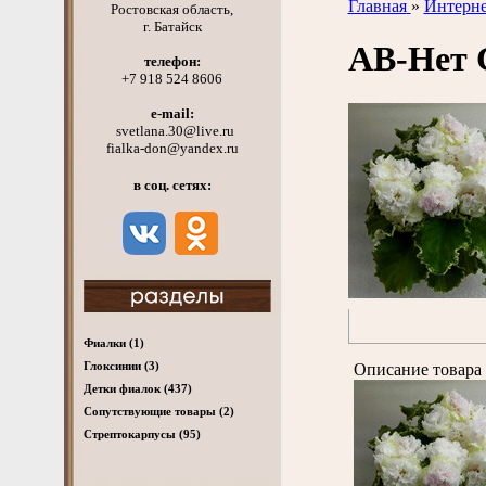
Главная
»
Интерне
Ростовская область,
г. Батайск
АВ-Нет
телефон:
+7 918 524 8606
e-mail:
svetlana.30@live.ru
fialka-don@yandex.ru
в соц. сетях:
Фиалки
(1)
Глоксинии
(3)
Описание товара 
Детки фиалок
(437)
Cопутствующие товары
(2)
Стрептокарпусы
(95)