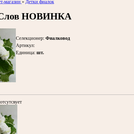
т-магазин
»
Детки фиалок
 Слов НОВИНКА
Селекционер
:
Фиалковод
Артикул
:
Единица
:
шт.
отсутсвует