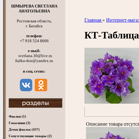
ШМЫРЕВА СВЕТЛАНА
АНАТОЛЬЕВНА
Главная
»
Интернет-мага
Ростовская область,
г. Батайск
КТ-Таблиц
телефон:
+7 918 524 8606
e-mail:
svetlana.30@live.ru
fialka-don@yandex.ru
в соц. сетях:
Фиалки
(1)
Глоксинии
(3)
Описание товара отсутс
Детки фиалок
(437)
Cопутствующие товары
(2)