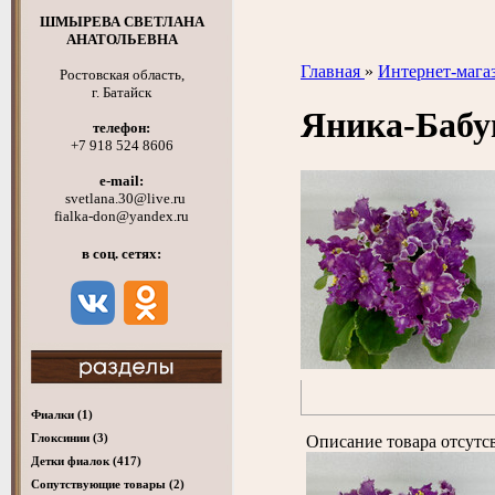
ШМЫРЕВА СВЕТЛАНА
АНАТОЛЬЕВНА
Главная
»
Интернет-мага
Ростовская область,
г. Батайск
Яника-Баб
телефон:
+7 918 524 8606
e-mail:
svetlana.30@live.ru
fialka-don@yandex.ru
в соц. сетях:
Фиалки
(1)
Глоксинии
(3)
Описание товара отсутс
Детки фиалок
(417)
Cопутствующие товары
(2)