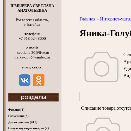
ШМЫРЕВА СВЕТЛАНА
АНАТОЛЬЕВНА
Главная
»
Интернет-мага
Ростовская область,
г. Батайск
Яника-Гол
телефон:
+7 918 524 8606
e-mail:
svetlana.30@live.ru
Сел
fialka-don@yandex.ru
Арт
в соц. сетях:
Ед
Вид
Описание товара отсутс
Фиалки
(1)
Глоксинии
(3)
Детки фиалок
(417)
Cопутствующие товары
(2)