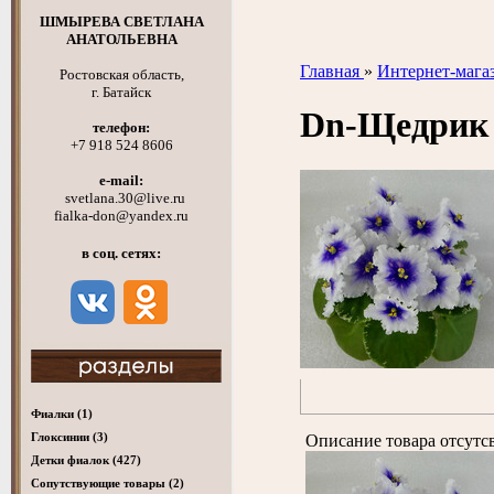
ШМЫРЕВА СВЕТЛАНА
АНАТОЛЬЕВНА
Главная
»
Интернет-мага
Ростовская область,
г. Батайск
Dn-Щедри
телефон:
+7 918 524 8606
e-mail:
svetlana.30@live.ru
fialka-don@yandex.ru
в соц. сетях:
Фиалки
(1)
Глоксинии
(3)
Описание товара отсутс
Детки фиалок
(427)
Cопутствующие товары
(2)