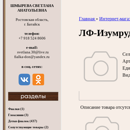
ШМЫРЕВА СВЕТЛАНА
АНАТОЛЬЕВНА
Главная
»
Интернет-мага
Ростовская область,
г. Батайск
ЛФ-Изумру
телефон:
+7 918 524 8606
e-mail:
svetlana.30@live.ru
Сел
fialka-don@yandex.ru
Арт
в соц. сетях:
Ед
Вид
Описание товара отсутс
Фиалки
(1)
Глоксинии
(3)
Детки фиалок
(437)
Cопутствующие товары
(2)