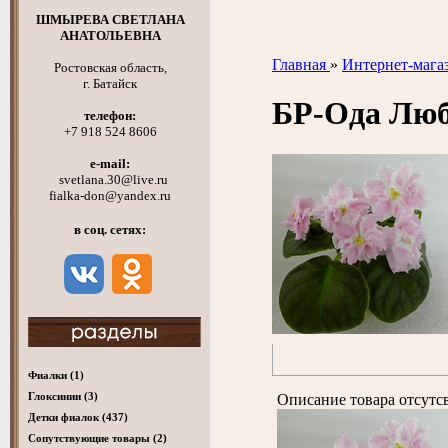
ШМЫРЕВА СВЕТЛАНА
АНАТОЛЬЕВНА
Главная
»
Интернет-мага
Ростовская область,
г. Батайск
БР-Ода Лю
телефон:
+7 918 524 8606
e-mail:
svetlana.30@live.ru
fialka-don@yandex.ru
в соц. сетях:
Фиалки
(1)
Глоксинии
(3)
Описание товара отсутс
Детки фиалок
(437)
Cопутствующие товары
(2)