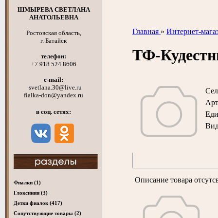
ШМЫРЕВА СВЕТЛАНА
АНАТОЛЬЕВНА
Главная
»
Интернет-мага
Ростовская область,
г. Батайск
ТФ-Кудест
телефон:
+7 918 524 8606
e-mail:
svetlana.30@live.ru
Сел
fialka-don@yandex.ru
Арт
в соц. сетях:
Ед
Вид
Описание товара отсутс
Фиалки
(1)
Глоксинии
(3)
Детки фиалок
(417)
Cопутствующие товары
(2)