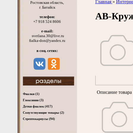
Главная
»
Интерне
Ростовская область,
г. Батайск
АВ-Кру
телефон:
+7 918 524 8606
e-mail:
svetlana.30@live.ru
fialka-don@yandex.ru
в соц. сетях:
Описание товара 
Фиалки
(1)
Глоксинии
(3)
Детки фиалок
(417)
Cопутствующие товары
(2)
Стрептокарпусы
(94)