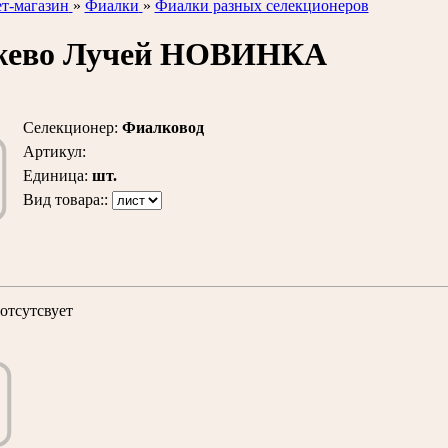
т-магазин
»
Фиалки
»
Фиалки разных селекционеров
жево Лучей НОВИНКА
Селекционер
:
Фиалковод
Артикул
:
Единица
:
шт.
Вид товара::
отсутсвует