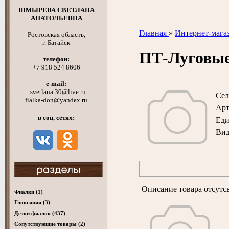
ШМЫРЕВА СВЕТЛАНА
АНАТОЛЬЕВНА
Главная
»
Интернет-мага
Ростовская область,
г. Батайск
ПТ-Луговы
телефон:
+7 918 524 8606
e-mail:
svetlana.30@live.ru
Сел
fialka-don@yandex.ru
Арт
в соц. сетях:
Ед
Вид
Описание товара отсутс
Фиалки
(1)
Глоксинии
(3)
Детки фиалок
(437)
Cопутствующие товары
(2)