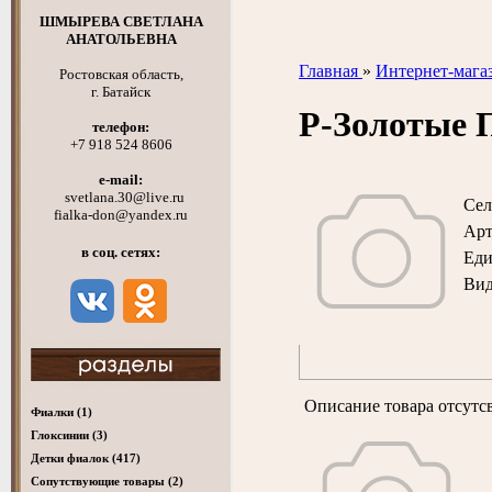
ШМЫРЕВА СВЕТЛАНА
АНАТОЛЬЕВНА
Главная
»
Интернет-мага
Ростовская область,
г. Батайск
Р-Золотые
телефон:
+7 918 524 8606
e-mail:
svetlana.30@live.ru
Сел
fialka-don@yandex.ru
Арт
в соц. сетях:
Ед
Вид
Описание товара отсутс
Фиалки
(1)
Глоксинии
(3)
Детки фиалок
(417)
Cопутствующие товары
(2)