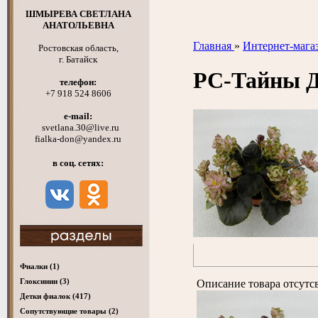
ШМЫРЕВА СВЕТЛАНА
АНАТОЛЬЕВНА
Главная
»
Интернет-мага
Ростовская область,
г. Батайск
РС-Тайны 
телефон:
+7 918 524 8606
e-mail:
svetlana.30@live.ru
fialka-don@yandex.ru
в соц. сетях:
Фиалки
(1)
Глоксинии
(3)
Описание товара отсутс
Детки фиалок
(417)
Cопутствующие товары
(2)