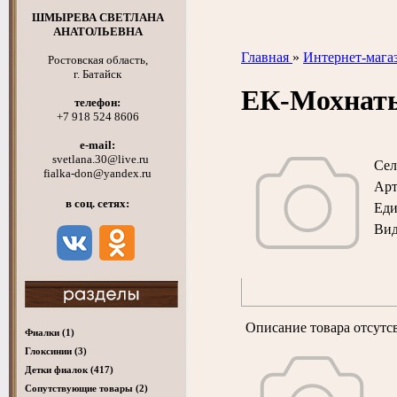
ШМЫРЕВА СВЕТЛАНА
АНАТОЛЬЕВНА
Главная
»
Интернет-мага
Ростовская область,
г. Батайск
ЕК-Мохна
телефон:
+7 918 524 8606
e-mail:
svetlana.30@live.ru
Сел
fialka-don@yandex.ru
Арт
в соц. сетях:
Ед
Вид
Описание товара отсутс
Фиалки
(1)
Глоксинии
(3)
Детки фиалок
(417)
Cопутствующие товары
(2)