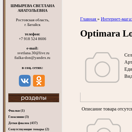
ШМЫРЕВА СВЕТЛАНА
АНАТОЛЬЕВНА
Главная
»
Интернет-мага
Ростовская область,
г. Батайск
Optimara L
телефон:
+7 918 524 8606
e-mail:
svetlana.30@live.ru
Сел
fialka-don@yandex.ru
Арт
в соц. сетях:
Ед
Вид
Описание товара отсутс
Фиалки
(1)
Глоксинии
(3)
Детки фиалок
(437)
Cопутствующие товары
(2)