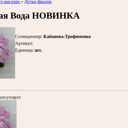
т-магазин
»
Детки фиалок
ая Вода НОВИНКА
Селекционер
:
Кабанова-Трофименко
Артикул
:
Единица
:
шт.
отсутсвует