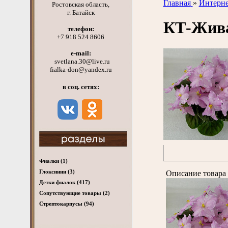
Главная
»
Интерне
Ростовская область,
г. Батайск
КТ-Жив
телефон:
+7 918 524 8606
e-mail:
svetlana.30@live.ru
fialka-don@yandex.ru
в соц. сетях:
Фиалки
(1)
Глоксинии
(3)
Описание товара 
Детки фиалок
(417)
Cопутствующие товары
(2)
Стрептокарпусы
(94)