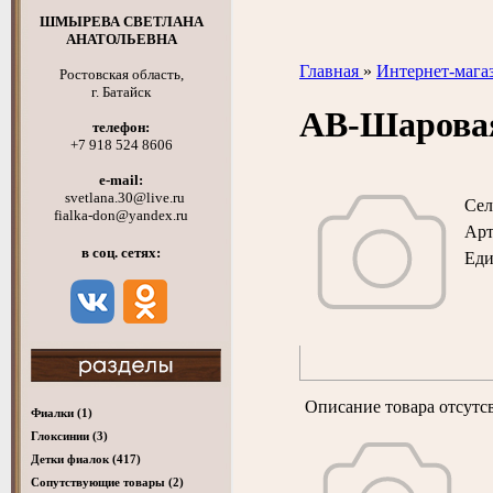
ШМЫРЕВА СВЕТЛАНА
АНАТОЛЬЕВНА
Главная
»
Интернет-мага
Ростовская область,
г. Батайск
АВ-Шаров
телефон:
+7 918 524 8606
e-mail:
svetlana.30@live.ru
Сел
fialka-don@yandex.ru
Арт
в соц. сетях:
Ед
Описание товара отсутс
Фиалки
(1)
Глоксинии
(3)
Детки фиалок
(417)
Cопутствующие товары
(2)