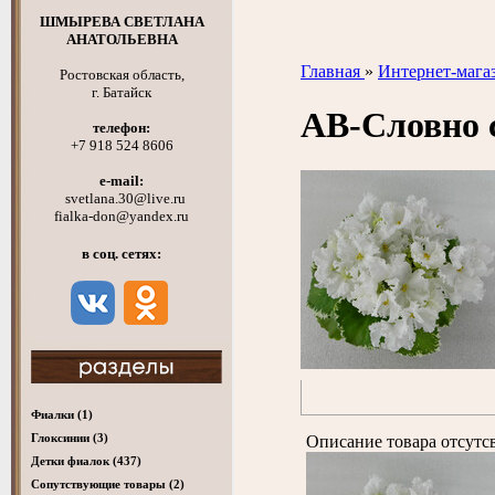
ШМЫРЕВА СВЕТЛАНА
АНАТОЛЬЕВНА
Главная
»
Интернет-мага
Ростовская область,
г. Батайск
АВ-Словно
телефон:
+7 918 524 8606
e-mail:
svetlana.30@live.ru
fialka-don@yandex.ru
в соц. сетях:
Фиалки
(1)
Глоксинии
(3)
Описание товара отсутс
Детки фиалок
(437)
Cопутствующие товары
(2)