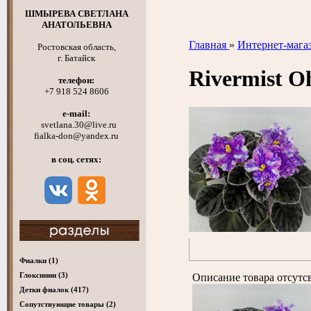
ШМЫРЕВА СВЕТЛАНА
АНАТОЛЬЕВНА
Главная
»
Интернет-мага
Ростовская область,
г. Батайск
Rivermist 
телефон:
+7 918 524 8606
e-mail:
svetlana.30@live.ru
fialka-don@yandex.ru
в соц. сетях:
Фиалки
(1)
Глоксинии
(3)
Описание товара отсутс
Детки фиалок
(417)
Cопутствующие товары
(2)