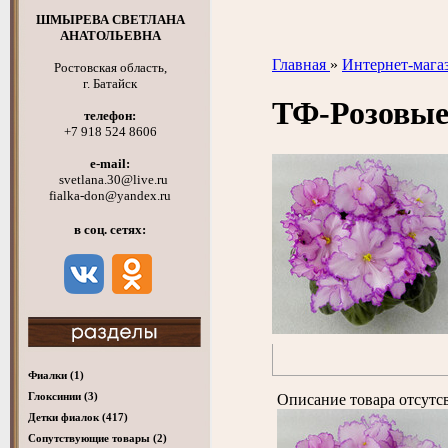
ШМЫРЕВА СВЕТЛАНА
АНАТОЛЬЕВНА
Главная
»
Интернет-мага
Ростовская область,
г. Батайск
ТФ-Розовы
телефон:
+7 918 524 8606
e-mail:
svetlana.30@live.ru
fialka-don@yandex.ru
в соц. сетях:
Фиалки
(1)
Глоксинии
(3)
Описание товара отсутс
Детки фиалок
(417)
Cопутствующие товары
(2)