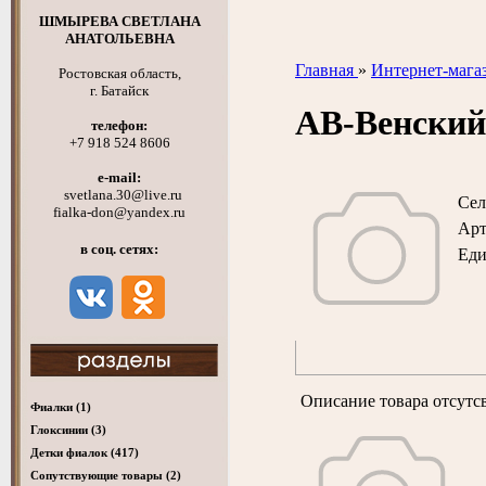
ШМЫРЕВА СВЕТЛАНА
АНАТОЛЬЕВНА
Главная
»
Интернет-мага
Ростовская область,
г. Батайск
АВ-Венский
телефон:
+7 918 524 8606
e-mail:
svetlana.30@live.ru
Сел
fialka-don@yandex.ru
Арт
в соц. сетях:
Ед
Описание товара отсутс
Фиалки
(1)
Глоксинии
(3)
Детки фиалок
(417)
Cопутствующие товары
(2)