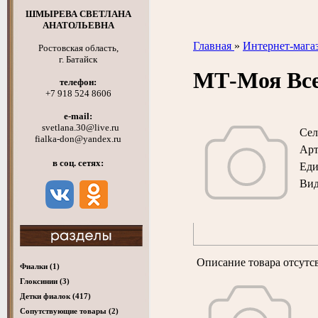
ШМЫРЕВА СВЕТЛАНА
АНАТОЛЬЕВНА
Главная
»
Интернет-мага
Ростовская область,
г. Батайск
МТ-Моя Вс
телефон:
+7 918 524 8606
e-mail:
svetlana.30@live.ru
Сел
fialka-don@yandex.ru
Арт
в соц. сетях:
Ед
Вид
Описание товара отсутс
Фиалки
(1)
Глоксинии
(3)
Детки фиалок
(417)
Cопутствующие товары
(2)