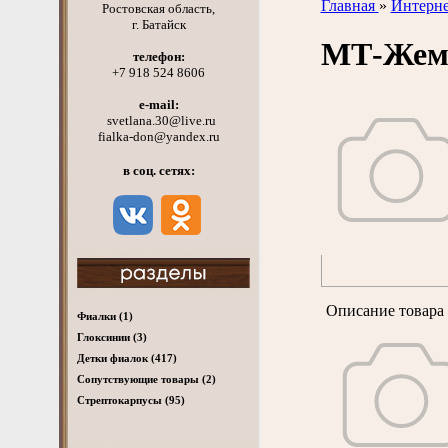
Главная
»
Интерне
Ростовская область,
г. Батайск
МТ-Жем
телефон:
+7 918 524 8606
e-mail:
svetlana.30@live.ru
fialka-don@yandex.ru
в соц. сетях:
Описание товара 
Фиалки
(1)
Глоксинии
(3)
Детки фиалок
(417)
Cопутствующие товары
(2)
Стрептокарпусы
(95)